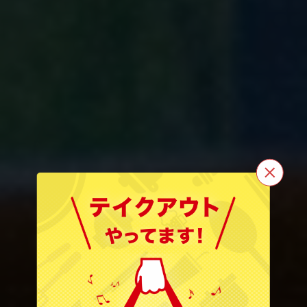
この店舗情報をシェアする
焼肉 たかやま 大崎店
東京都品川区大崎２-1-1 Think Park ２階 （JR大崎駅新西口直
焼肉 たかやま 大崎店
結）
https://yakiniku-takayama-ohsaki.owst.jp/
お店情報をコピー